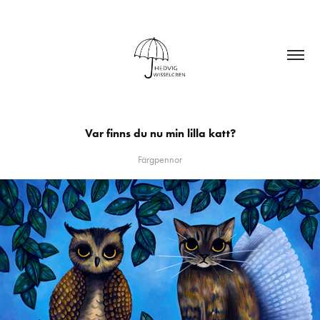
Var finns du nu min lilla katt?
Färgpennor