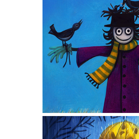
Fågelskrä
2025