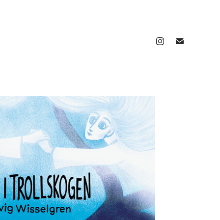
lse i trollskogen
2024