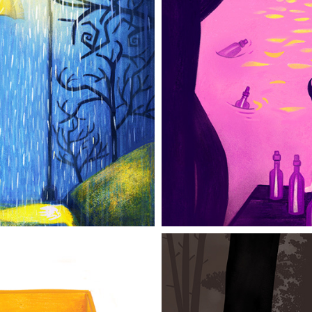
aply
Fl