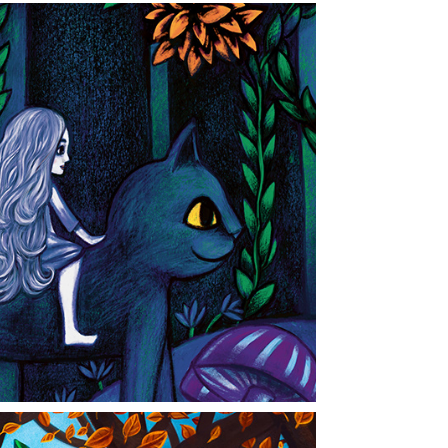
 flicka på katt
2023