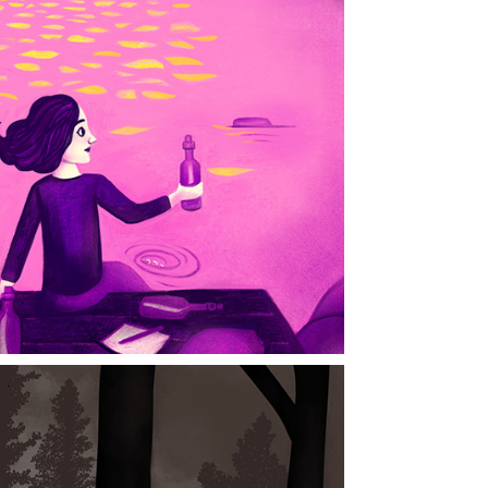
askpostspam
2024