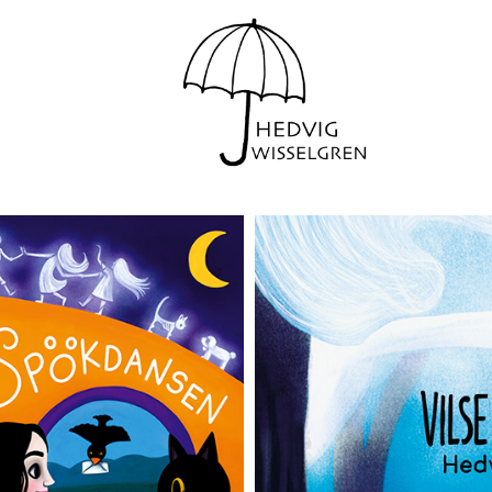
pökdansen
Från Vi