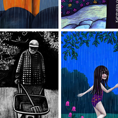
ttkärra
S