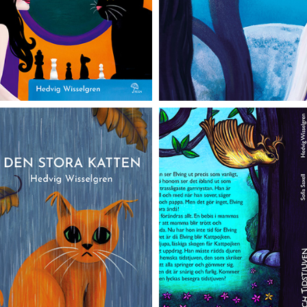
tora katten
Från Kattp