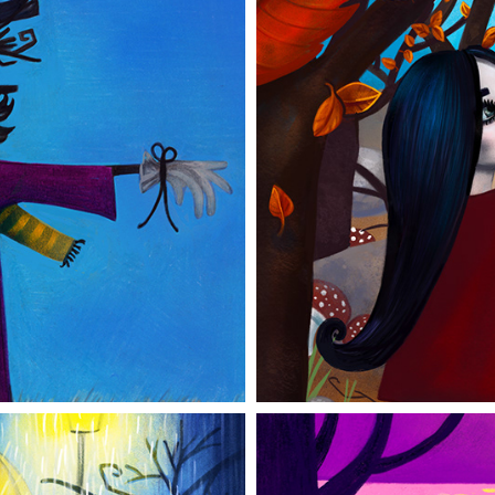
mma
Hä