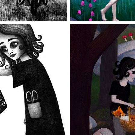
stare
I skogen o