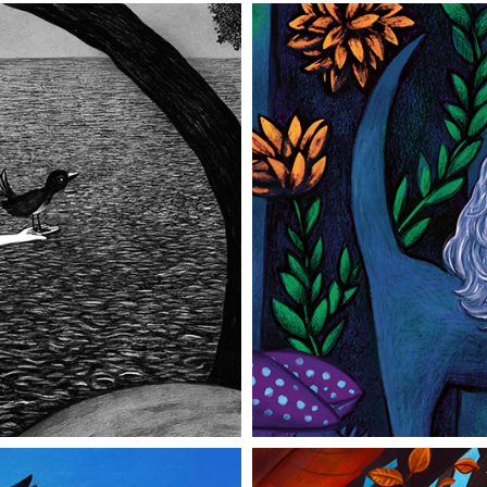
ett bad
Liten